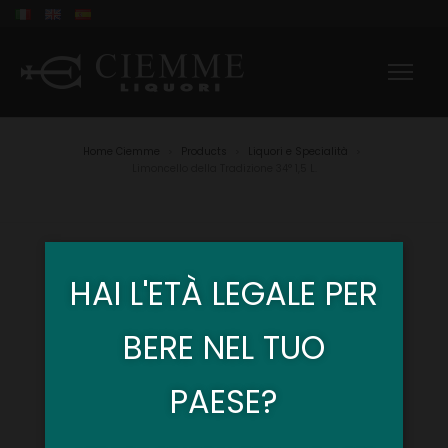
Home Ciemme
Products
Liquori e Specialità
>
>
>
Limoncello della Tradizione 34° 1,5 L.
HAI L'ETÀ LEGALE PER
BERE NEL TUO
PAESE?