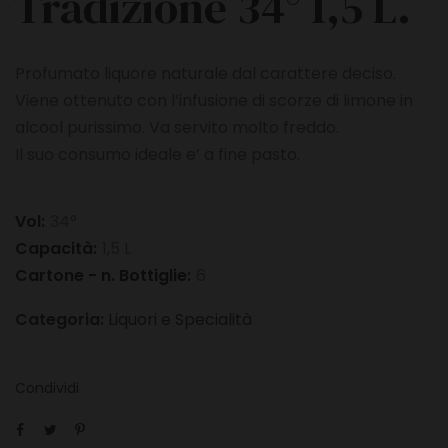
Tradizione 34° 1,5 L.
Profumato liquore naturale dal carattere deciso.
Viene ottenuto con l’infusione di scorze di limone in
alcool purissimo. Va servito molto freddo.
Il suo consumo ideale e’ a fine pasto.
Vol:
34°
Capacità:
1,5 L
Cartone - n. Bottiglie:
6
Categoria:
Liquori e Specialità
Condividi