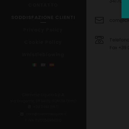
34170 GO
CONTATTO
SODDISFAZIONE CLIENTI
com@cie
Privacy Policy
Telefono
Cookie Policy
Fax +39 
Whistleblowing
Ciemme Liquori S.p.A.
Via Gregorcic, 28 34170 GORIZIA (Italy)
+39 0481 21971
com@ciemmeliquori.it
P. IVA IT00050950310