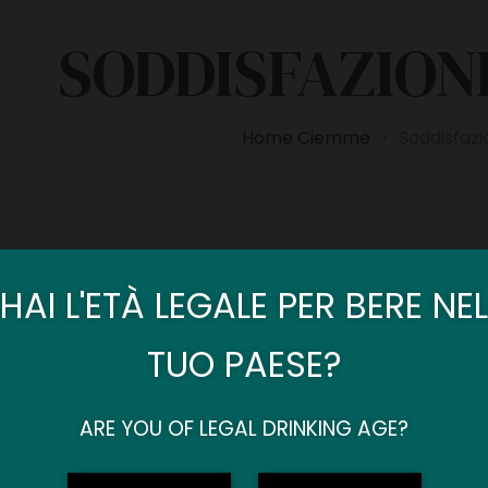
SODDISFAZION
Home Ciemme
Soddisfazi
>
ramite il modulo, le tue
Nome e Cognome (
HAI L'ETÀ LEGALE PER BERE NEL
i tuoi giudizi sui nostri
servizi. Grazie della
TUO PAESE?
zione.
La tua Email (*rich
ARE YOU OF LEGAL DRINKING AGE?
orcic, 28