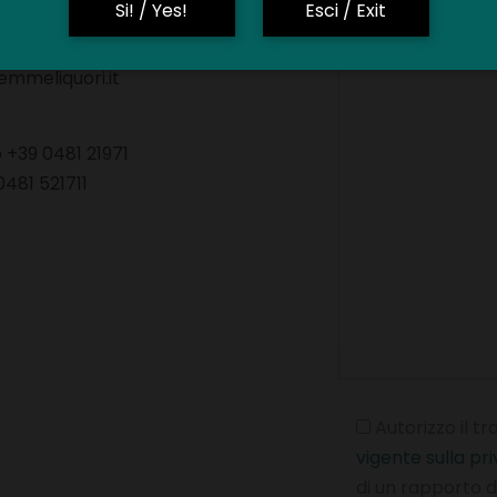
RIZIA (Italy)
Si! / Yes!
Esci / Exit
Il tuo Messaggio (
mmeliquori.it
 +39 0481 21971
0481 521711
Autorizzo il t
vigente sulla pr
di un rapporto di