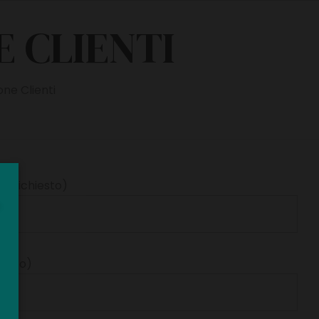
E CLIENTI
one Clienti
*richiesto)
iesto)