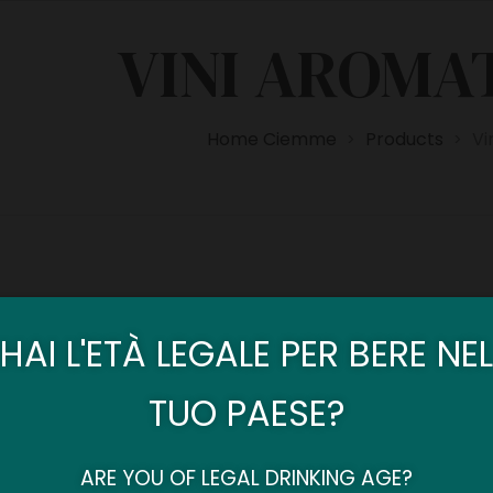
VINI AROMA
Home Ciemme
Products
Vi
>
>
tutti i 5 risultati
Mostra
6
12
15
HAI L'ETÀ LEGALE PER BERE NEL
TUO PAESE?
ARE YOU OF LEGAL DRINKING AGE?