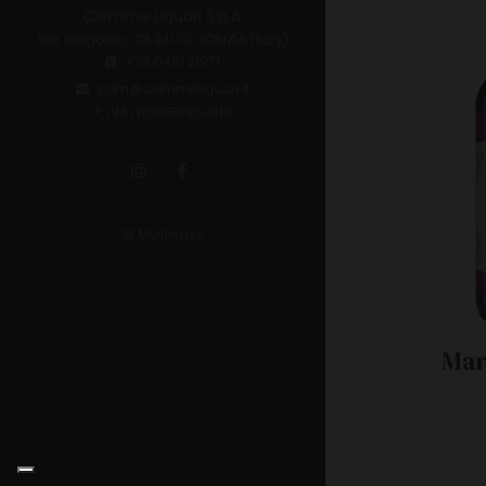
Ciemme Liquori S.p.A.
Via Gregorcic, 28 34170 GORIZIA (Italy)
+39 0481 21971
com@ciemmeliquori.it
P. IVA IT00050950310
© Multiways
Mar