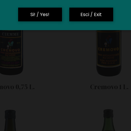
Si! / Yes!
Esci / Exit
ovo 0,75 L.
Cremovo 1 L.