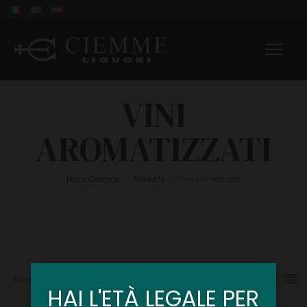
VINI
AROMATIZZATI
Home Ciemme
Products
Vini Aromatizzati
>
>
Mostra
6
12
15
HAI L'ETÀ LEGALE PER