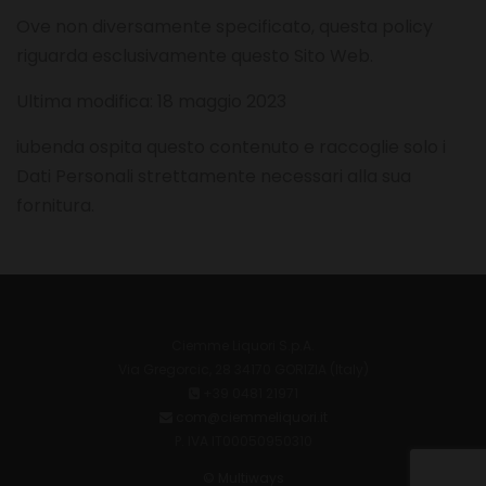
Ove non diversamente specificato, questa policy
riguarda esclusivamente questo Sito Web.
Ultima modifica: 18 maggio 2023
iubenda
ospita questo contenuto e raccoglie solo
i
Dati Personali strettamente necessari
alla sua
fornitura.
Ciemme Liquori S.p.A.
Via Gregorcic, 28 34170 GORIZIA (Italy)
+39 0481 21971
com@ciemmeliquori.it
P. IVA IT00050950310
© Multiways