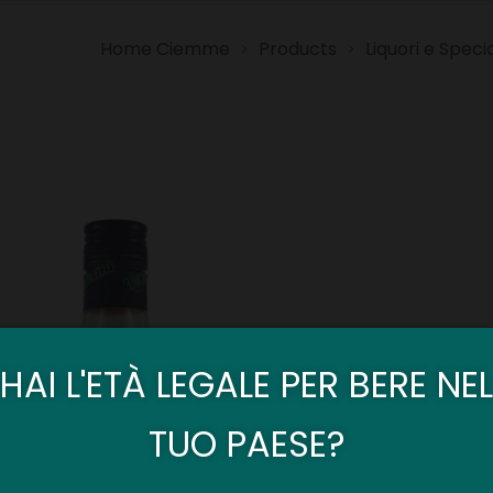
Home Ciemme
Products
Liquori e Specia
>
>
HAI L'ETÀ LEGALE PER BERE NEL
TUO PAESE?