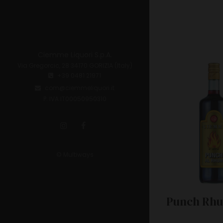
Ciemme Liquori S.p.A.
Via Gregorcic, 28 34170 GORIZIA (Italy)
+39 0481 21971
com@ciemmeliquori.it
P. IVA IT00050950310
© Multiways
Punch Rhum