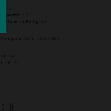
Vol:
25°
Capacità:
0, 7 L
Cartone - n. Bottiglie:
6
Categoria:
Liquori e Specialità
Condividi
CHE