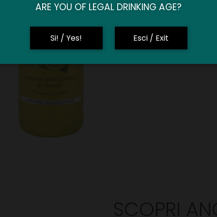
ARE YOU OF LEGAL DRINKING AGE?
Si! / Yes!
Esci / Exit
SCOPRI AN