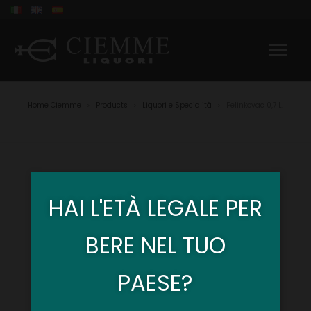
Home Ciemme
Products
Liquori e Specialità
Pelinkovac 0,7 L.
>
>
>
HAI L'ETÀ LEGALE PER
BERE NEL TUO
PAESE?