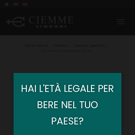
Home Ciemme
Products
Liquori e Specialità
>
>
>
Limoncello Ristorazione 28° 2 L.
HAI L'ETÀ LEGALE PER
BERE NEL TUO
PAESE?