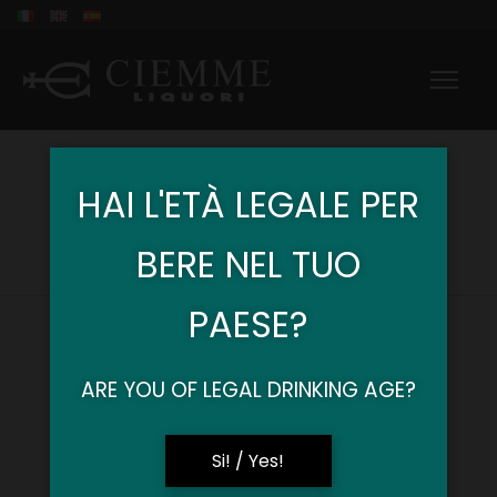
NOVITÀ
HAI L'ETÀ LEGALE PER
Home Ciemme
Prodotti
Novità prodotto “Ananas”
>
>
BERE NEL TUO
PAESE?
ARE YOU OF LEGAL DRINKING AGE?
in
Prodotti
Novità prodotto “Ananas”
Si! / Yes!
su
8 Ottobre 2020