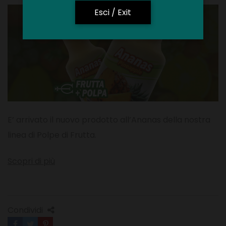
Esci / Exit
E’ arrivato il nuovo prodotto all’Ananas della nostra
linea di Polpe di Frutta.
Scopri di più
Condividi