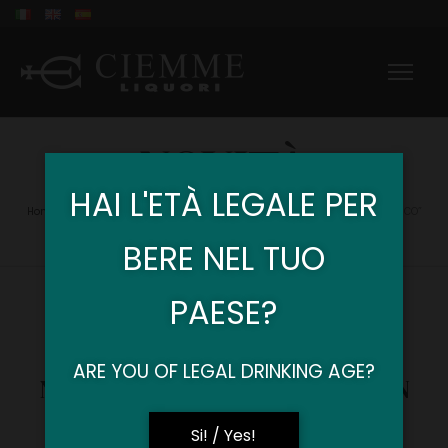
NOVITÀ
HAI L'ETÀ LEGALE PER
Home Ciemme
Prodotti
Novità prodotto “HANGED MAN GIN BOTANICO”
>
>
BERE NEL TUO
PAESE?
in
Prodotti
ARE YOU OF LEGAL DRINKING AGE?
Novità prodotto “HANGED MAN
GIN BOTANICO”
Si! / Yes!