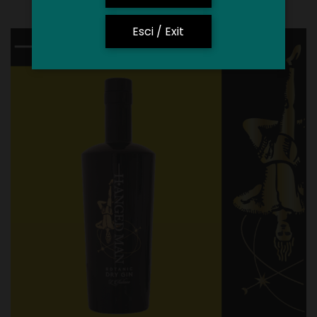
su
7 Luglio 2021
Esci / Exit