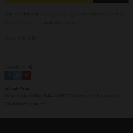
Dal distillato di puro grano e ginepro nasce il nostro
Gin botanico, cristallino e deciso.
SCOPRI DI PIU’
Condividi
Articolo Prec.
Navigazione
Novità prodotto “MAINARDO Vermouth Rosso della
articoli
Contea Premium”