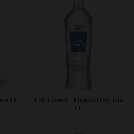
ca 1 L.
Life Guard – London Dry Gin
1 L.