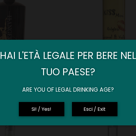
HAI L'ETÀ LEGALE PER BERE NEL
TUO PAESE?
ed Man Gin
Kiss Mou – Caramel
ARE YOU OF LEGAL DRINKING AGE?
Si! / Yes!
Esci / Exit