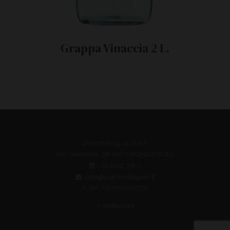
Grappa Vinaccia 2 L.
Ciemme Liquori S.p.A.
Via Gregorcic, 28 34170 GORIZIA (Italy)
+39 0481 21971
com@ciemmeliquori.it
P. IVA IT00050950310
© Multiways