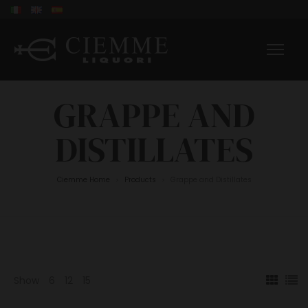
GRAPPE AND
DISTILLATES
Ciemme Home
Products
Grappe and Distillates
>
>
Show
6
12
15