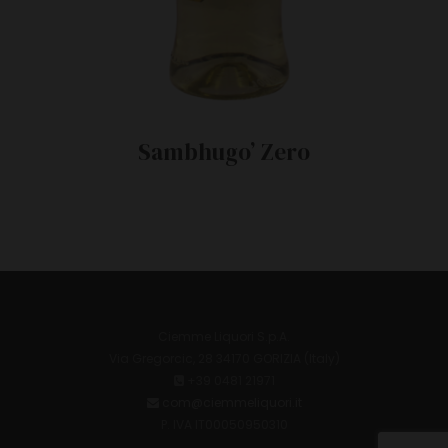
Sambhugo’ Zero
Ciemme Liquori S.p.A.
Via Gregorcic, 28 34170 GORIZIA (Italy)
+39 0481 21971
com@ciemmeliquori.it
P. IVA IT00050950310