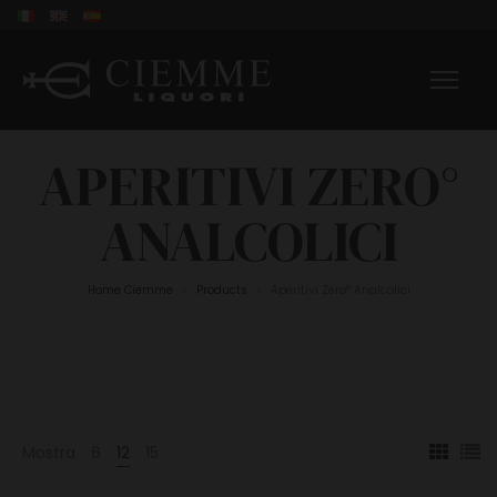
APERITIVI ZERO°
ANALCOLICI
Home Ciemme
Products
Aperitivi Zero° Analcolici
>
>
Mostra
6
12
15