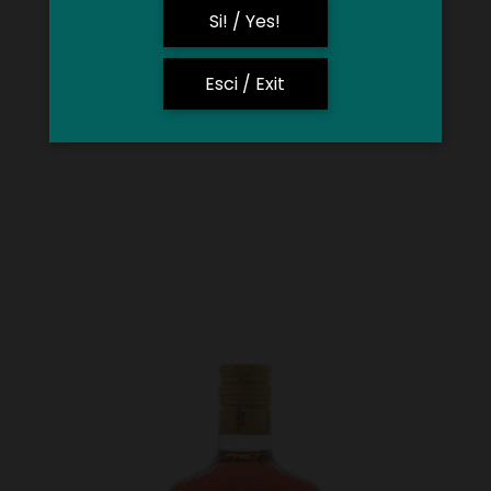
Si! / Yes!
Esci / Exit
Amaro Zero